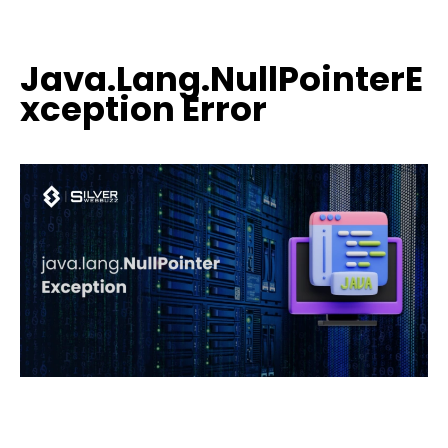
Java.Lang.NullPointerE
xception Error